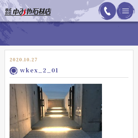
2020.10.27
wkex_2_01