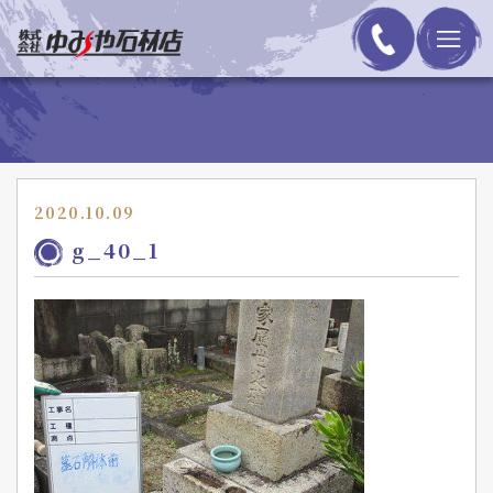
2020.10.09
g_40_1